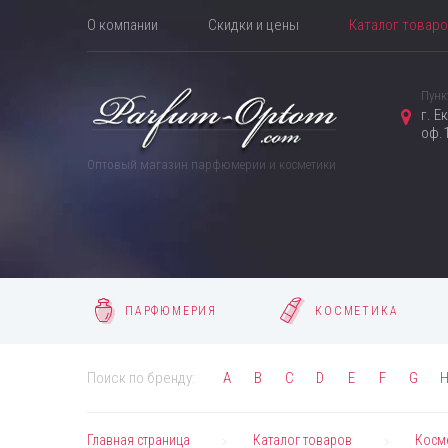
О компании
Скидки и цены
Каталог товар
Пунк
г. Е
оф.1
Оптовый магазин парфюмерии и косметики
ПАРФЮМЕРИЯ
КОСМЕТИКА
Поиск по бренду:
A
B
C
D
E
F
G
Главная страница
Каталог товаров
Косм