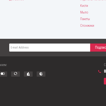
Кисти
Мыло
Пакеты
Спонжики
маем:
С
8