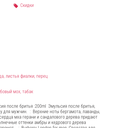
Скидки
да, листья фиалки, перец
убовый мох, табак
ьсия после бритья :200ml Эмульсия после бритья,
y для мужчин. : Верхние ноты бергамота, лаванды,
сердца мха герани и сандалового дерева придают
олнечные оттенки амбры и кедрового дерева
ромат. : Burberry London for men :Средство для