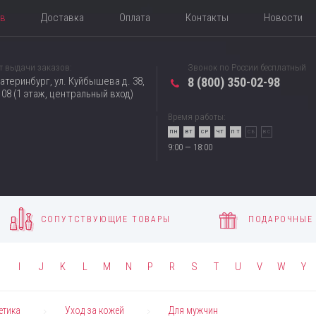
ов
Доставка
Оплата
Контакты
Новости
т выдачи заказов:
Звонок по России бесплатный
катеринбург, ул. Куйбышева д. 38,
8 (800) 350-02-98
08 (1 этаж, центральный вход)
Время работы:
ПН
ВТ
СР
ЧТ
ПТ
СБ
ВС
9:00 — 18:00
СОПУТСТВУЮЩИЕ ТОВАРЫ
ПОДАРОЧНЫЕ
H
I
J
K
L
M
N
P
R
S
T
U
V
W
Y
етика
Уход за кожей
Для мужчин