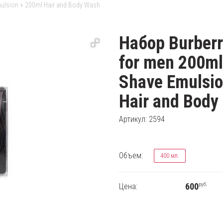
mulsion + 200ml Hair and Body Wash
Набор Burber
for men 200ml
Shave Emulsio
Hair and Body
Артикул: 2594
Объем:
400 мл.
руб.
600
Цена: