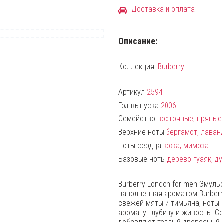
Доставка и оплата
Описание:
Коллекция:
Burberry
Артикул
2594
Год выпуска
2006
Семейство
восточные, пряные
Верхние ноты
бергамот, лаван
Ноты сердца
кожа, мимоза
Базовые ноты
дерево гуаяк, д
Burberry London for men Эмул
наполненная ароматом Burberr
свежей мяты и тимьяна, ноты 
аромату глубину и живость. С
добавляют теплый древесный а