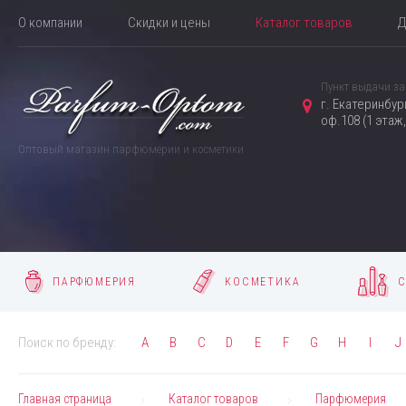
О компании
Скидки и цены
Каталог товаров
Д
Пункт выдачи за
г. Екатеринбур
оф.108 (1 этаж
Оптовый магазин парфюмерии и косметики
ПАРФЮМЕРИЯ
КОСМЕТИКА
С
Поиск по бренду:
A
B
C
D
E
F
G
H
I
J
Главная страница
Каталог товаров
Парфюмерия