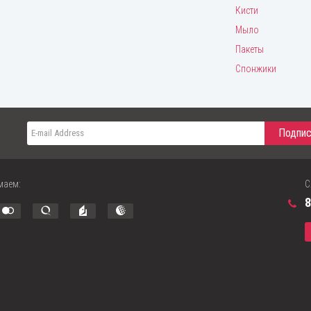
Кисти
Мыло
Пакеты
Спонжики
маем:
С
8