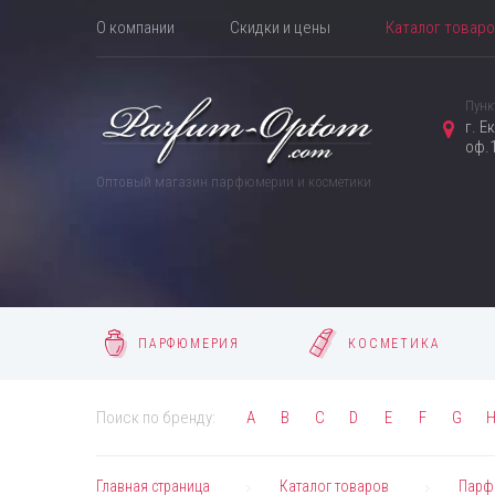
О компании
Скидки и цены
Каталог товар
Пунк
г. Е
оф.1
Оптовый магазин парфюмерии и косметики
ПАРФЮМЕРИЯ
КОСМЕТИКА
Поиск по бренду:
A
B
C
D
E
F
G
Главная страница
Каталог товаров
Парф