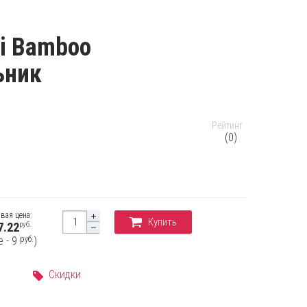
i Bamboo
ьник
Рейтинг
(0)
вая цена:
Купить
руб.
7.22
руб.
е - 9
)
Скидки