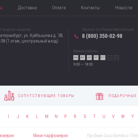
ов
Доставка
Оплата
Контакты
Новости
т выдачи заказов:
Звонок по России бесплатный
катеринбург, ул. Куйбышева д. 38,
8 (800) 350-02-98
08 (1 этаж, центральный вход)
Время работы:
ПН
ВТ
СР
ЧТ
ПТ
СБ
ВС
9:00 — 18:00
СОПУТСТВУЮЩИЕ ТОВАРЫ
ПОДАРОЧНЫЕ
H
I
J
K
L
M
N
P
R
S
T
U
V
W
Y
юмерия
Мини-парфюмерия
Пробник Gucci Bamboo 15ml