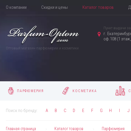
О компании
Скидки и цены
Каталог товаров
Д
Пункт выдачи за
г. Екатеринбур
оф.108 (1 этаж
Оптовый магазин парфюмерии и косметики
ПАРФЮМЕРИЯ
КОСМЕТИКА
С
Поиск по бренду:
A
B
C
D
E
F
G
H
I
J
Главная страница
Каталог товаров
Парфюмерия