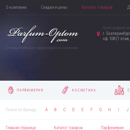
О компании
Скидки и цены
Каталог товаров
Д
Пункт выдачи за
г. Екатеринбур
оф.108 (1 этаж
Оптовый магазин парфюмерии и косметики
ПАРФЮМЕРИЯ
КОСМЕТИКА
С
Поиск по бренду:
A
B
C
D
E
F
G
H
I
J
Главная страница
Каталог товаров
Парфюмерия