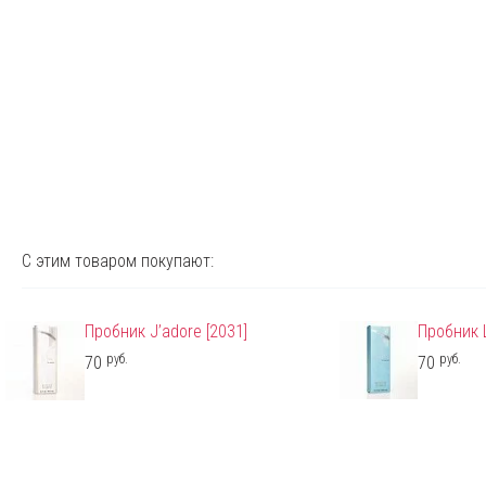
С этим товаром покупают:
Пробник J’adore [2031]
Пробник L
руб.
руб.
70
70