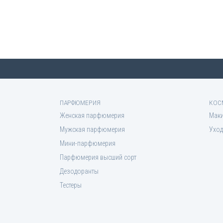
ПАРФЮМЕРИЯ
КОС
Женская парфюмерия
Мак
Мужская парфюмерия
Уход
Мини-парфюмерия
Парфюмерия высший сорт
Дезодоранты
Тестеры