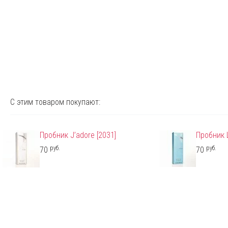
С этим товаром покупают:
Пробник J’adore [2031]
Пробник L
руб.
руб.
70
70