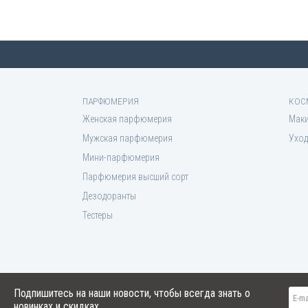
ПАРФЮМЕРИЯ
КОС
Женская парфюмерия
Мак
Мужская парфюмерия
Уход
Мини-парфюмерия
Парфюмерия высший сорт
Дезодоранты
Тестеры
Подпишитесь на наши новости, чтобы всегда знать о
новинках и скидках