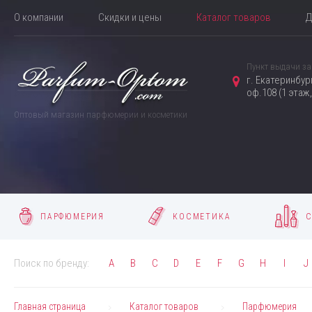
О компании
Скидки и цены
Каталог товаров
Д
Пункт выдачи за
г. Екатеринбур
оф.108 (1 этаж
Оптовый магазин парфюмерии и косметики
ПАРФЮМЕРИЯ
КОСМЕТИКА
С
Поиск по бренду:
A
B
C
D
E
F
G
H
I
J
Главная страница
Каталог товаров
Парфюмерия