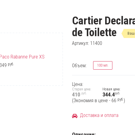
Cartier Declar
de Toilette
Ваша
Артикул: 11400
Paco Rabanne Pure XS
Hugo Boss Bottled Tonic
руб.
руб.
349
344
Объем:
100 мл.
Цена:
Старая цена:
Новая цена:
руб.
руб.
410
344.4
руб.
(Экономия в цене - 66
)
Доставка и оплата
Описание: