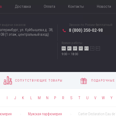
ов
Доставка
Оплата
Контакты
Новости
т выдачи заказов:
Звонок по России бесплатный
катеринбург, ул. Куйбышева д. 38,
8 (800) 350-02-98
08 (1 этаж, центральный вход)
Время работы:
ПН
ВТ
СР
ЧТ
ПТ
СБ
ВС
9:00 — 18:00
СОПУТСТВУЮЩИЕ ТОВАРЫ
ПОДАРОЧНЫЕ
H
I
J
K
L
M
N
P
R
S
T
U
V
W
Y
юмерия
Мужская парфюмерия
Cartier Declaration Eau de 