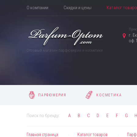
О компании
Скидки и цены
Каталог товар
Пунк
г. Е
оф.1
Оптовый магазин парфюмерии и косметики
ПАРФЮМЕРИЯ
КОСМЕТИКА
Поиск по бренду:
A
B
C
D
E
F
G
Главная страница
Каталог товаров
Парф