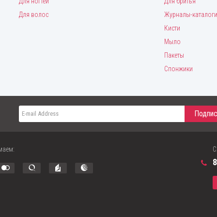
Для ногтей
Для бритья
Для волос
Журналы-каталог
Кисти
Мыло
Пакеты
Спонжики
маем:
С
8