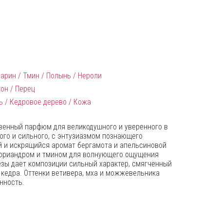
арин / Тмин / Полынь / Нероли
он / Перец
ь / Кедровое дерево / Кожа
кновенный парфюм для великодушного и уверенного в
ого и сильного, с энтузиазмом познающего
й и искрящийся аромат бергамота и апельсиновой
кориандром и тмином для волнующего ощущения
езы дает композиции сильный характер, смягченный
кедра. Оттенки ветивера, мха и можжевельника
нность.