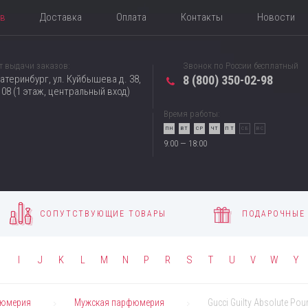
ов
Доставка
Оплата
Контакты
Новости
т выдачи заказов:
Звонок по России бесплатный
катеринбург, ул. Куйбышева д. 38,
8 (800) 350-02-98
08 (1 этаж, центральный вход)
Время работы:
ПН
ВТ
СР
ЧТ
ПТ
СБ
ВС
9:00 — 18:00
СОПУТСТВУЮЩИЕ ТОВАРЫ
ПОДАРОЧНЫЕ
H
I
J
K
L
M
N
P
R
S
T
U
V
W
Y
юмерия
Мужская парфюмерия
Gucci Guilty Absolute Po