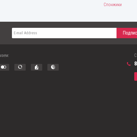
Спонжики
маем:
С
8