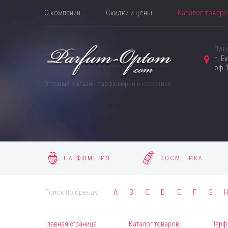
О компании
Скидки и цены
Каталог товар
Пунк
г. Е
оф.1
Оптовый магазин парфюмерии и косметики
ПАРФЮМЕРИЯ
КОСМЕТИКА
Поиск по бренду:
A
B
C
D
E
F
G
Главная страница
Каталог товаров
Парф