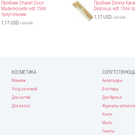
Пробник Chanel Coco
Пробник Donna Kara
Mademoiselle edt 15ml
Delicious edt 15ml 
треугольник
1,17 USD
1,30 USD
1,17 USD
1,30 USD
КОСМЕТИКА
СОПУТСТВУЮЩИ
Макияж
Аксессуары
Уход за кожей
Блоттеры
Для ногтей
Для бритья
Для волос
Журналы-каталог
Кисти
Мыло
Пакеты