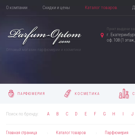
О компании
Скидки и цены
Каталог товаров
Д
Пункт выдачи за
г. Екатеринбур
оф.108 (1 этаж
Оптовый магазин парфюмерии и косметики
ПАРФЮМЕРИЯ
КОСМЕТИКА
С
Поиск по бренду:
A
B
C
D
E
F
G
H
I
J
Главная страница
Каталог товаров
Парфюмерия