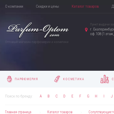
О компании
Скидки и цены
Каталог товаров
Д
Пункт выдачи за
г. Екатеринбур
оф.108 (1 этаж
Оптовый магазин парфюмерии и косметики
ПАРФЮМЕРИЯ
КОСМЕТИКА
С
Поиск по бренду:
A
B
C
D
E
F
G
H
I
J
Главная страница
Каталог товаров
Сопутствующие 