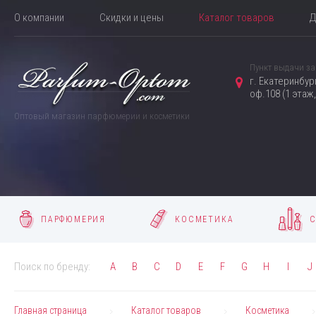
О компании
Скидки и цены
Каталог товаров
Д
Пункт выдачи за
г. Екатеринбур
оф.108 (1 этаж
Оптовый магазин парфюмерии и косметики
ПАРФЮМЕРИЯ
КОСМЕТИКА
С
Поиск по бренду:
A
B
C
D
E
F
G
H
I
J
Главная страница
Каталог товаров
Косметика