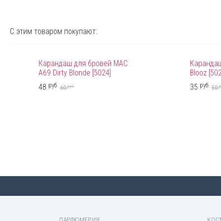
С этим товаром покупают:
Карандаш для бровей MAC
Карандаш
A69 Dirty Blonde [5024]
Blooz [50
руб.
руб.
48
35
руб.
р
60
50
ПАРФЮМЕРИЯ
КОС