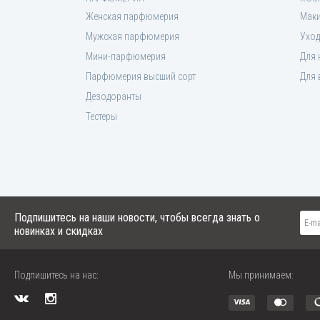
Женская парфюмерия
Мак
Мужская парфюмерия
Уход
Мини-парфюмерия
Для 
Парфюмерия высший сорт
Для 
Дезодоранты
Тестеры
Подпишитесь на наши новости, чтобы всегда знать о
новинках и скидках
Подпишитесь на нас:
Мы принимаем: