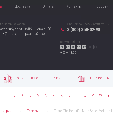
ов
Доставка
Оплата
Контакты
Новости
т выдачи заказов:
Звонок по России бесплатный
катеринбург, ул. Куйбышева д. 38,
8 (800) 350-02-98
08 (1 этаж, центральный вход)
Время работы:
ПН
ВТ
СР
ЧТ
ПТ
СБ
ВС
9:00 — 18:00
СОПУТСТВУЮЩИЕ ТОВАРЫ
ПОДАРОЧНЫЕ
H
I
J
K
L
M
N
P
R
S
T
U
V
W
Y
юмерия
Тестеры
Tester The Beautiful Mind Series Volume 1 