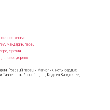
ные, цветочные
лия, мандарин, перец
тиаре, фрезия
андаловое дерево
арин, Розовый перец и Магнолия; ноты сердца:
и Тиаре; ноты базы: Сандал, Кедр из Вирджинии,