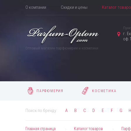
О компании
Скидки и цены
Каталог товар
Пунк
г. Е
оф.1
Оптовый магазин парфюмерии и косметики
ПАРФЮМЕРИЯ
КОСМЕТИКА
Поиск по бренду:
A
B
C
D
E
F
G
Главная страница
Каталог товаров
Парф