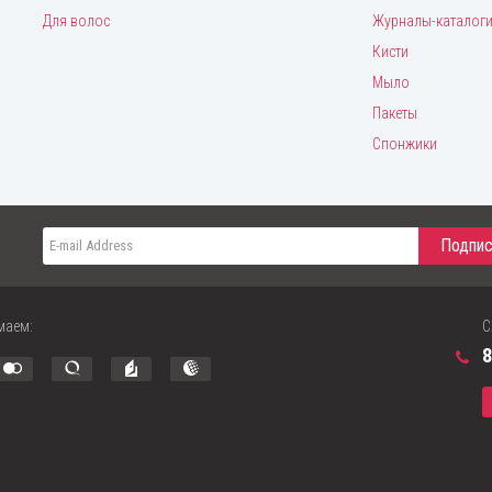
Для волос
Журналы-каталог
Кисти
Мыло
Пакеты
Спонжики
маем:
С
8