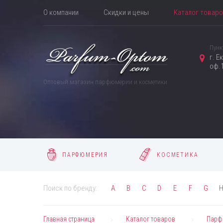
О компании
Скидки и цены
Каталог товар
Пунк
г. Е
оф.1
Оптовый магазин парфюмерии и косметики
ПАРФЮМЕРИЯ
КОСМЕТИКА
Поиск по бренду:
A
B
C
D
E
F
G
Главная страница
Каталог товаров
Парф