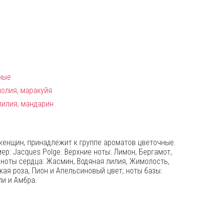
ные
олия, маракуйя
лилия, мандарин
я женщин, принадлежит к группе ароматов цветочные.
ер: Jacques Polge. Верхние ноты: Лимон, Бергамот,
 ноты сердца: Жасмин, Водяная лилия, Жимолость,
кая роза, Пион и Апельсиновый цвет; ноты базы:
ли и Амбра.