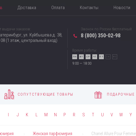
ов
Доставка
Оплата
Контакты
Новости
т выдачи заказов:
Звонок по России бесплатный
катеринбург, ул. Куйбышева д. 38,
8 (800) 350-02-98
08 (1 этаж, центральный вход)
Время работы:
ПН
ВТ
СР
ЧТ
ПТ
СБ
ВС
9:00 — 18:00
СОПУТСТВУЮЩИЕ ТОВАРЫ
ПОДАРОЧНЫЕ
H
I
J
K
L
M
N
P
R
S
T
U
V
W
Y
юмерия
Женская парфюмерия
Chanel Allure Pour Femme