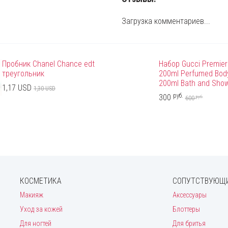
Загрузка комментариев...
Пробник Chanel Chance edt
Набор Gucci Premier
треугольник
200ml Perfumed Body
200ml Bath and Show
1,17 USD
1,30 USD
руб.
300
руб.
600
КОСМЕТИКА
СОПУТСТВУЮЩИ
Макияж
Аксессуары
Уход за кожей
Блоттеры
Для ногтей
Для бритья