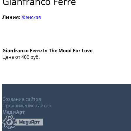
Gianfranco Ferre
Линия:
Женская
Gianfranco Ferre In The Mood For Love
Цена от
400
руб.
Создание сайтов
Продвижение сайтов
МедиАрт