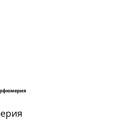
арфюмерия
ерия