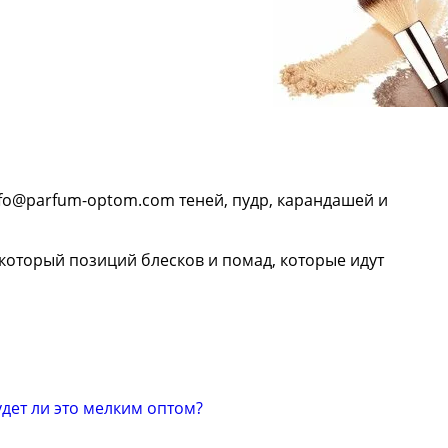
nfo@parfum-optom.com
теней, пудр, карандашей и
который позиций блесков и помад, которые идут
удет ли это мелким оптом?