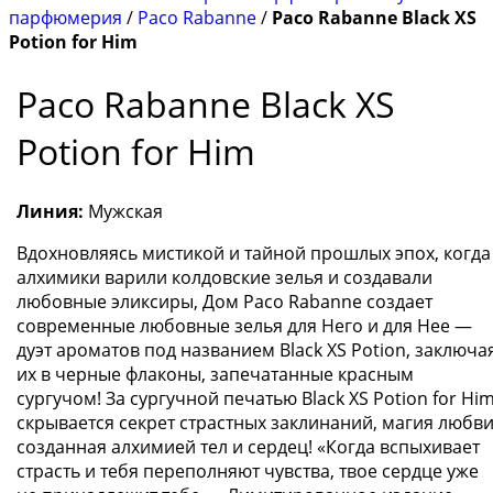
парфюмерия
/
Paco Rabanne
/
Paco Rabanne Black XS
Potion for Him
Paco Rabanne Black XS
Potion for Him
Линия:
Мужская
Вдохновляясь мистикой и тайной прошлых эпох, когда
алхимики варили колдовские зелья и создавали
любовные эликсиры, Дом Paco Rabanne создает
современные любовные зелья для Него и для Нее —
дуэт ароматов под названием Black XS Potion, заключа
их в черные флаконы, запечатанные красным
сургучом! За сургучной печатью Black XS Potion for Hi
скрывается секрет страстных заклинаний, магия любви
созданная алхимией тел и сердец! «Когда вспыхивает
страсть и тебя переполняют чувства, твое сердце уже