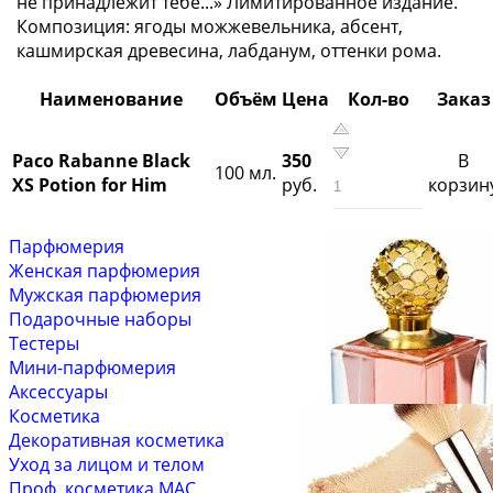
не принадлежит тебе...» Лимитированное издание.
Композиция: ягоды можжевельника, абсент,
кашмирская древесина, лабданум, оттенки рома.
Наименование
Объём
Цена
Кол-во
Заказ
Paco Rabanne Black
350
В
100 мл.
XS Potion for Him
руб.
корзин
Парфюмерия
Женская парфюмерия
Мужская парфюмерия
Подарочные наборы
Тестеры
Мини-парфюмерия
Аксессуары
Косметика
Декоративная косметика
Уход за лицом и телом
Проф. косметика MAC