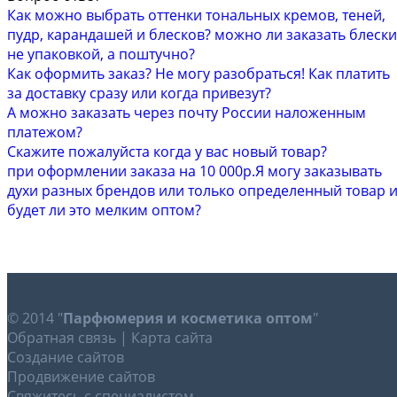
Как можно выбрать оттенки тональных кремов, теней,
пудр, карандашей и блесков? можно ли заказать блески
не упаковкой, а поштучно?
Как оформить заказ? Не могу разобраться! Как платить
за доставку сразу или когда привезут?
А можно заказать через почту России наложенным
платежом?
Скажите пожалуйста когда у вас новый товар?
при оформлении заказа на 10 000р.Я могу заказывать
духи разных брендов или только определенный товар 
будет ли это мелким оптом?
© 2014 "
Парфюмерия и косметика оптом
"
Обратная связь
|
Карта сайта
Создание сайтов
Продвижение сайтов
Свяжитесь с специалистом