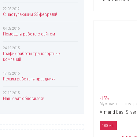
Givenchy
Gucci
22.02.2017
Guerlain
С наступающим 23 февраля!
Guess
Helena Rubinstein
04.02.2016
Hermes
Помощь в работе с сайтом
Hugo Boss
Iceberg
Issey Miyake
24.12.2015
График работы транспортных
Jacques Bogart
компаний
Jacques Fath
Jean Paul Gaultier
Jennifer Lopez
17.12.2015
Joaquin Cortes
Режим работы в праздники
John Richmond
Kenzo
27.10.2015
Lacoste
-15%
Наш сайт обновился!
Lady Gaga
Мужская парфюмер
Lalique
Armand Basi Silver
Lancome
Lanvin
Lolita Lempicka
100 мл.
Mandarina Duck
Mango