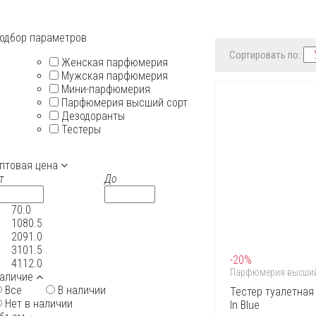
одбор параметров
Сортировать по:
Женская парфюмерия
Мужская парфюмерия
Мини-парфюмерия
Парфюмерия высший сорт
Дезодоранты
Тестеры
птовая цена
т
До
70.0
1080.5
2091.0
3101.5
-20%
4112.0
Парфюмерия высший
аличие
Все
В наличии
Тестер туалетная
Нет в наличии
In Blue