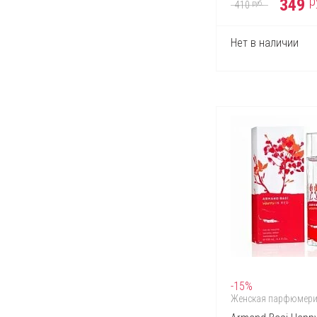
р
349
руб.
410
Marc Jacobs
Max Mara
Mexx
Нет в наличии
Michael Kors
Mont Blanc
Montale
Moschino
Narciso Rodriguez
Nina Ricci
Paco Rabanne
Perry Ellis
Playboy
Police
Prada
Puma
Ralph Lauren
Roberto Cavalli
Roja
S.T. Dupont
Salvador Dali
Salvatore Ferragamo
-15%
Sergio Tacchini
Женская парфюмер
Shaik