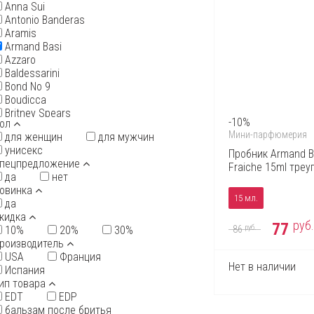
Anna Sui
Antonio Banderas
Aramis
Armand Basi
Azzaro
Baldessarini
Bond No 9
Boudicca
Britney Spears
-10%
ол
Bruno Banani
Мини-парфюмерия
для женщин
для мужчин
Burberry
унисекс
Bvlgari
Пробник Armand Ba
пецпредложение
By Kilian
Fraiche 15ml треу
да
нет
Cacharel
овинка
Calvin Klein
15 мл.
да
Carolina Herrera
кидка
Cartier
руб.
77
руб.
10%
20%
30%
86
Cerruti
роизводитель
Chanel
USA
Франция
Chloe
Нет в наличии
Испания
Chopard
ип товара
Christian Audigier
EDT
EDP
Christian Dior
бальзам после бритья
Christian Lacroix