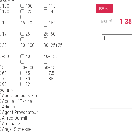
бъем
100
100
110
100 мл.
120
125
14
1 3
руб.
1 690
15
15+50
150
17
25
25+50
30
30+100
30+25+25
0+50
40
40+150
50
50+100
50+150
60
65
7,5
75
80
85
90
92
ренд
Abercrombie & Fitch
Acqua di Parma
Adidas
Agent Provocateur
Alfred Dunhill
Amouage
Angel Schlesser