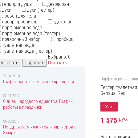
гель для душа
дезодорант
Christina Aguilera
духи
духи (тестер)
Coach
лосьон для тела
Creed
набор пробников
одеколон
Davidoff
парфюмерная вода
Diesel
парфюмерная вода (тестер)
Dolce & Gabbana
подарочный набор
пробник
Donna Karan
туалетная вода
DSQUARED2
туалетная вода (тестер)
Eisenberg
Выбрано:
0
Elie Saab
Показать
Elizabeth Arden
Enrique Iglesias
Eon Productions
27.04.2018
Парфюмерия высший
Ermenegildo Zegna
График работы в майские праздники
Escada
Тестер туалетная
Escentric Molecules
Sensual Red
02.11.2017
Esprit
C днем народного единства! График
Ex Nihilo
работы в праздники
100 мл.
Fendi
Ferrari
руб.
1 575
06.03.2017
Franck Olivier
Поздравляем клиентов и партнеров с
Gianfranco Ferre
8 марта!
Giorgio Armani
Нет в наличии