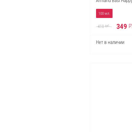
Armand Basi Happy
Shakira
Sisley
The Beautiful Mind
100 мл.
Thierry Mugler
Tom Ford
р
349
руб.
410
Tommy Hilfiger
Trussardi
Valentino
Нет в наличии
Vera Wang
Versace
Victoria's Secret
Viktor & Rolf
Yves Saint Laurent
Zippo