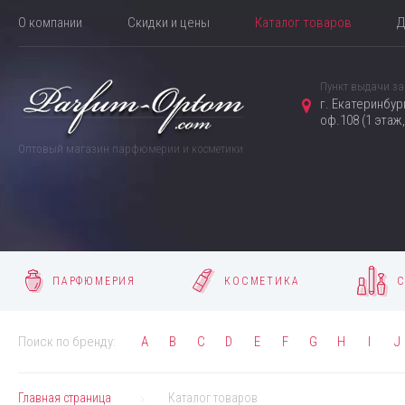
О компании
Скидки и цены
Каталог товаров
Д
Пункт выдачи за
г. Екатеринбур
оф.108 (1 этаж
Оптовый магазин парфюмерии и косметики
ПАРФЮМЕРИЯ
КОСМЕТИКА
С
Поиск по бренду:
A
B
C
D
E
F
G
H
I
J
Главная страница
Каталог товаров