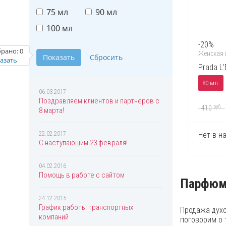
Chloe
75 мл
90 мл
Chopard
100 мл
Christian Audigier
-20%
рано:
0
Женская
Christian Dior
азать
Prada L
Christian Lacroix
80 мл.
Christina Aguilera
06.03.2017
Поздравляем клиентов и партнеров с
Clinique
руб.
410
8 марта!
Coach
22.02.2017
Нет в н
Creed
С наступающим 23 февраля!
Davidoff
04.02.2016
Diesel
Помощь в работе с сайтом
Парфюме
Dolce & Gabbana
24.12.2015
Donna Karan
График работы транспортных
Продажа духо
компаний
DSQUARED2
поговорим о 