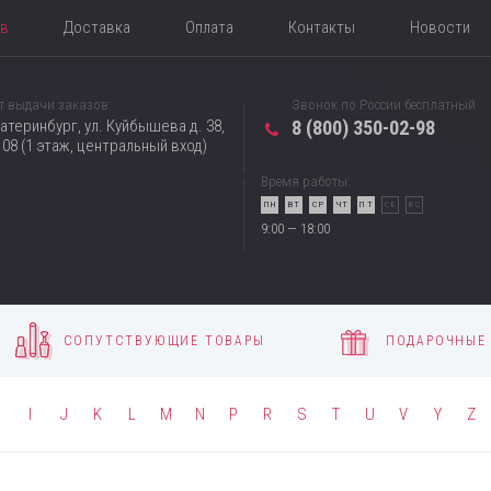
ов
Доставка
Оплата
Контакты
Новости
т выдачи заказов:
Звонок по России бесплатный
катеринбург, ул. Куйбышева д. 38,
8 (800) 350-02-98
08 (1 этаж, центральный вход)
Время работы:
ПН
ВТ
СР
ЧТ
ПТ
СБ
ВС
9:00 — 18:00
СОПУТСТВУЮЩИЕ ТОВАРЫ
ПОДАРОЧНЫЕ
H
I
J
K
L
M
N
P
R
S
T
U
V
Y
Z