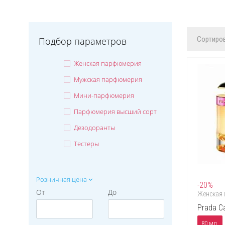
Сортиров
Подбор параметров
Женская парфюмерия
Мужская парфюмерия
Мини-парфюмерия
Парфюмерия высший сорт
Дезодоранты
Тестеры
Розничная цена
-20%
От
До
Женская
Prada C
80 мл.