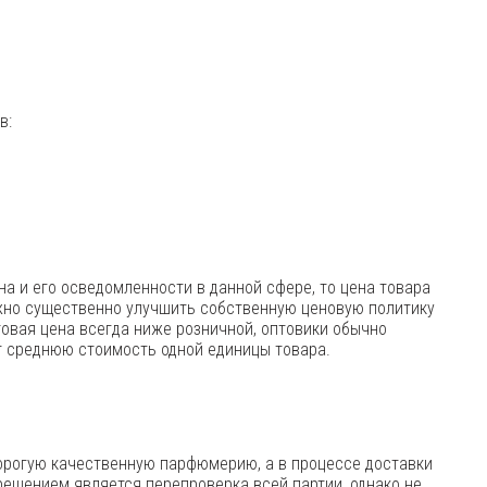
в:
на и его осведомленности в данной сфере, то цена товара
жно существенно улучшить собственную ценовую политику
товая цена всегда ниже розничной, оптовики обычно
т среднюю стоимость одной единицы товара.
орогую качественную парфюмерию, а в процессе доставки
ешением является перепроверка всей партии, однако не