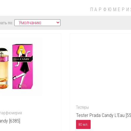
ПАРФЮМЕРИ
ать по:
Тестеры
 парфюмерия
Tester Prada Candy L'Eau [55
andy [6385]
80 мл.