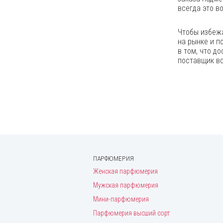
Givenchy
всегда это в
Gucci
Чтобы избежа
Guerlain
на рынке и п
в том, что д
Guess
поставщик вс
Helena Rubinstein
Hermes
Hugo Boss
Iceberg
Issey Miyake
Jacques Bogart
ПАРФЮМЕРИЯ
Jacques Fath
Женская парфюмерия
James Bond
Мужская парфюмерия
Jean Paul Gaultier
Мини-парфюмерия
Парфюмерия высший сорт
Jennifer Lopez