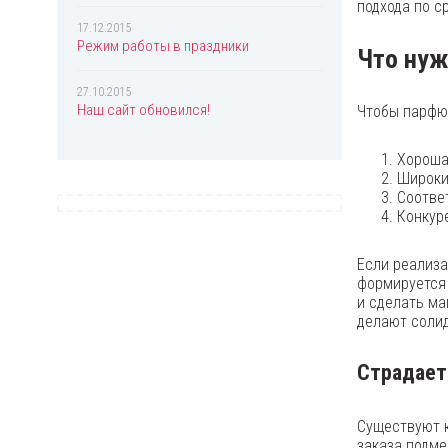
подхода по с
Eisenberg
17.12.2015
Режим работы в праздники
Elie Saab
Что нуж
Elizabeth Arden
27.10.2015
Наш сайт обновился!
Чтобы парфю
Enrique Iglesias
Escada
Хороша
Escentric Molecules
Широки
Соотве
Esprit
Конкур
Estee Lauder
Если реализа
Ex Nihilo
формируется 
и сделать ма
Fendi
делают солид
Ferrari
Franck Olivier
Страдает
Gianfranco Ferre
Существуют 
Giorgio Armani
заказа подме