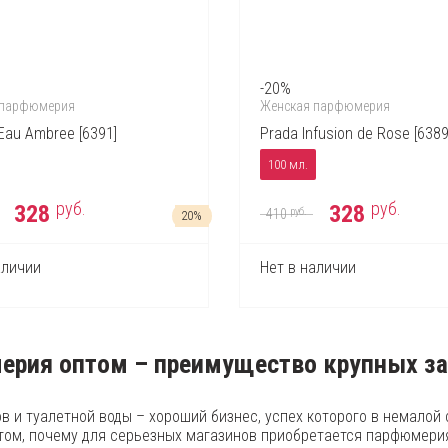
-20%
 парфюмерия
Женская парфюмерия
’Eau Ambree [6391]
Prada Infusion de Rose [6389
100 мл.
руб.
руб.
328
328
руб.
410
20%
аличии
Нет в наличии
рия оптом – преимущество крупных з
в и туалетной воды – хороший бизнес, успех которого в немалой
том, почему для серьезных магазинов приобретается парфюмерия