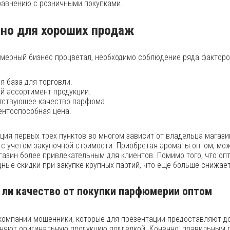
равнению с розничными покупками.
но для хороших продаж
мерный бизнес процветал, необходимо соблюдение ряда факторо
я база для торговли.
й ассортимент продукции.
тствующее качество парфюма.
ентоспособная цена.
ция первых трех пунктов во многом зависит от владельца магази
с учетом закупочной стоимости. Приобретая ароматы оптом, мо
газин более привлекательным для клиентов. Помимо того, что оп
ные скидки при закупке крупных партий, что еще больше снижае
 ли качество от покупки парфюмерии оптом
компании-мошенники, которые для презентации предоставляют д
няют оригинальную продукцию подделкой. Конечно, правильным р