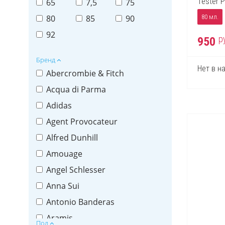
Tester P
65
7,5
75
80
85
90
80 мл.
92
р
950
Бренд
Нет в н
Abercrombie & Fitch
Acqua di Parma
Adidas
Agent Provocateur
Alfred Dunhill
Amouage
Angel Schlesser
Anna Sui
Antonio Banderas
Aramis
Пол