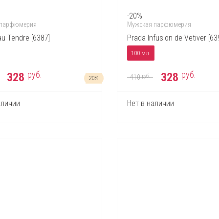
-20%
 парфюмерия
Мужская парфюмерия
u Tendre [6387]
Prada Infusion de Vetiver [63
100 мл.
руб.
руб.
328
328
руб.
410
20%
аличии
Нет в наличии