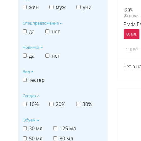
Armand Basi
жен
муж
уни
-20%
Azzaro
Женская
Спецпредложение
Prada Ea
Baldessarini
да
нет
80 мл.
Bond No 9
Bruno Banani
Новинка
руб.
410
да
нет
Burberry
Bvlgari
Нет в н
Вид
By Kilian
тестер
Cacharel
Скидка
Calvin Klein
10%
20%
30%
Carolina Herrera
Cartier
Объем
Cerruti
30 мл
125 мл
Chanel
50 мл
80 мл