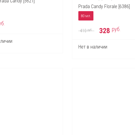
rada Candy [5621]
Prada Candy Florale [6386]
80 мл.
уб.
руб.
328
руб.
410
аличии
Нет в наличии