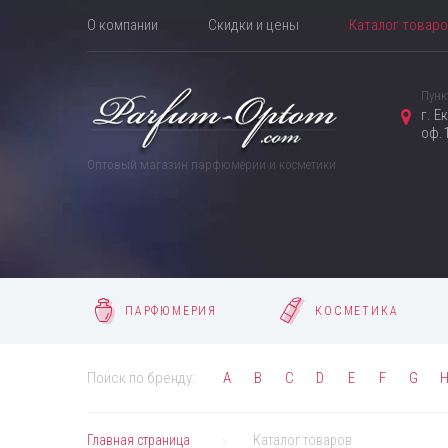
О компании
Скидки и цены
Каталог товар
Пунк
г. Е
оф.1
Оптовый магазин парфюмерии и косметики
ПАРФЮМЕРИЯ
КОСМЕТИКА
Поиск по бренду:
A
B
C
D
E
F
G
Главная страница
Каталог товаров