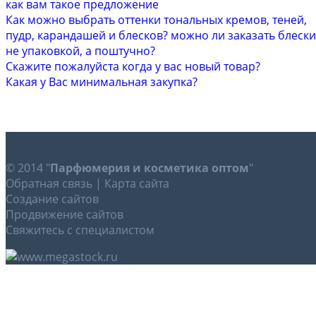
как вам такое предложение
Как можно выбрать оттенки тональных кремов, теней,
пудр, карандашей и блесков? можно ли заказать блески
не упаковкой, а поштучно?
Скажите пожалуйста когда у вас новый товар?
Какая у Вас минимальная закупка?
© 2014 "
Парфюмерия и косметика оптом
"
Обратная связь
|
Карта сайта
Создание сайтов
Продвижение сайтов
Свяжитесь с специалистом