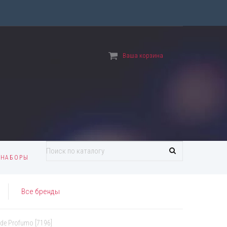
Вход
Регистрация
Ваша корзина
 НАБОРЫ
Все бренды
de Profumo [7196]