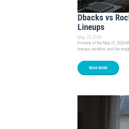
Dbacks vs Roc
Lineups
May, 23 2026
Preview of the May 21, 2026 
lineups, weather, and fan eng
READ MORE