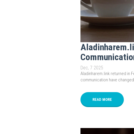
Aladinharem.li
Communicatio
Dec, 7 2025
Aladinharem.link returned in F
communication have changed -
READ MORE