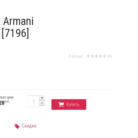
i Armani
[7196]
Рейтинг
( 0 )
вая цена:
руб.
28
Купить
Скидки