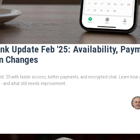
nk Update Feb '25: Availability, Pay
n Changes
eb '25 with faster access, better payments, and encrypted chat. Learn how ava
 and what still needs improvement.