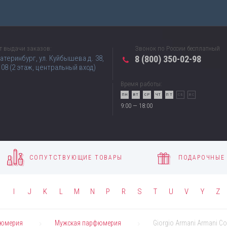
ов
Доставка
Оплата
Контакты
Новости
т выдачи заказов:
Звонок по России бесплатный
катеринбург, ул. Куйбышева д. 38,
8 (800) 350-02-98
08 (2 этаж, центральный вход)
Время работы:
ПН
ВТ
СР
ЧТ
ПТ
СБ
ВС
9:00 — 18:00
СОПУТСТВУЮЩИЕ ТОВАРЫ
ПОДАРОЧНЫЕ
H
I
J
K
L
M
N
P
R
S
T
U
V
Y
Z
юмерия
Мужская парфюмерия
Giorgio Armani Armani Co