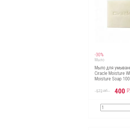
-30%
Мыло
Мыло для умыва
Ciracle Moisture W
Moisture Soap 100
р
400
руб.
572