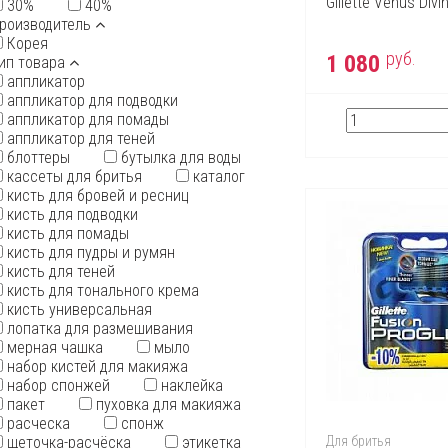
Gillette Venus Divi
30%
40%
роизводитель
Корея
руб.
1 080
ип товара
аппликатор
аппликатор для подводки
аппликатор для помады
аппликатор для теней
блоттеры
бутылка для воды
кассеты для бритья
каталог
кисть для бровей и ресниц
кисть для подводки
кисть для помады
кисть для пудры и румян
кисть для теней
кисть для тонального крема
кисть универсальная
лопатка для размешивания
мерная чашка
мыло
набор кистей для макияжа
набор спонжей
наклейка
пакет
пуховка для макияжа
расческа
спонж
щеточка-расчёска
этикетка
Для бритья