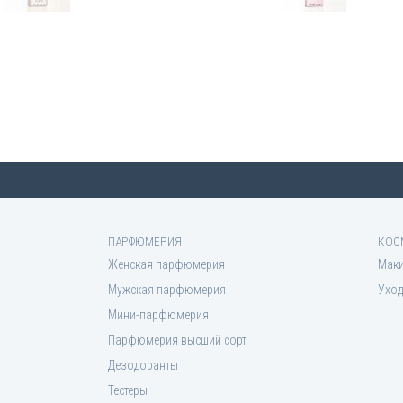
ПАРФЮМЕРИЯ
КОС
Женская парфюмерия
Мак
Мужская парфюмерия
Уход
Мини-парфюмерия
Парфюмерия высший сорт
Дезодоранты
Тестеры