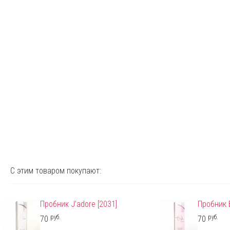
С этим товаром покупают:
Пробник J’adore [2031]
Пробник B
руб.
руб.
70
70