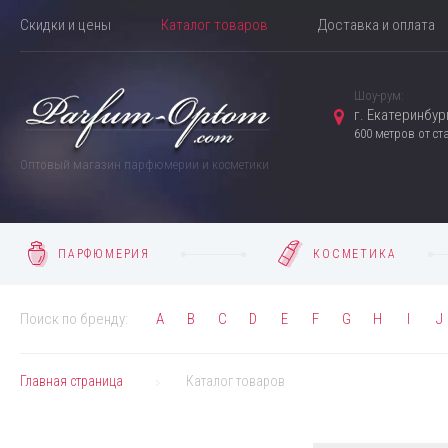
Скидки и цены
Каталог товаров
Доставка и оплата
Шоу-рум:
г. Екатеринбург
600 метров от с
Оптовый магазин парфюмерии и косметики
ПАРФЮМЕРИЯ
КОСМЕТИКА
Поиск по бренду:
A
B
C
D
E
F
G
H
I
J
Главная страница
Каталог товаров