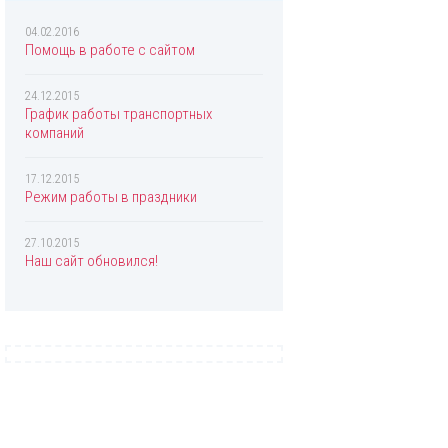
Chopard
Christian Dior
04.02.2016
Помощь в работе с сайтом
Christina Aguilera
Clinique
24.12.2015
График работы транспортных
Coach
компаний
Creed
17.12.2015
Davidoff
Режим работы в праздники
Diesel
27.10.2015
Dolce & Gabbana
Наш сайт обновился!
Donna Karan
DSQUARED2
Eisenberg
Elizabeth Arden
Escada