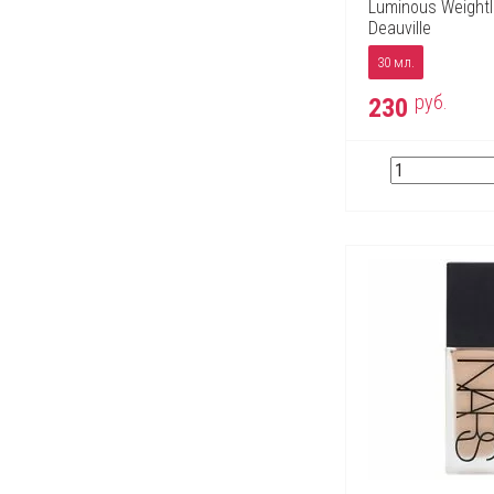
Luminous Weightl
Deauville
30 мл.
руб.
230