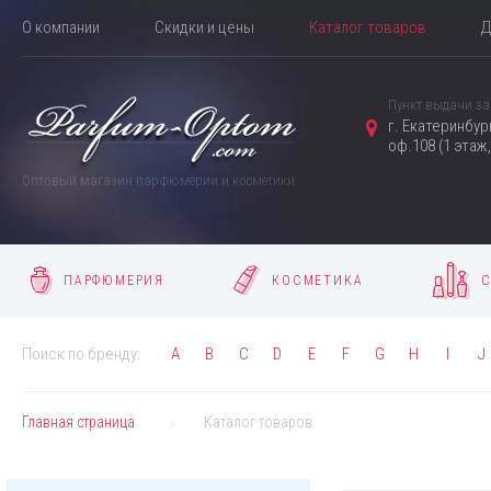
О компании
Скидки и цены
Каталог товаров
Д
Пункт выдачи за
г. Екатеринбур
оф.108 (1 этаж
Оптовый магазин парфюмерии и косметики
ПАРФЮМЕРИЯ
КОСМЕТИКА
С
Поиск по бренду:
A
B
C
D
E
F
G
H
I
J
Главная страница
Каталог товаров