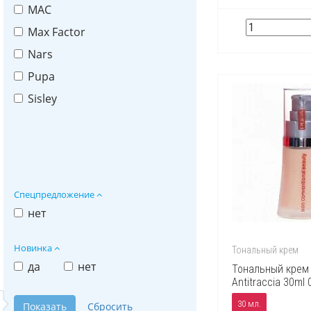
MAC
Max Factor
Nars
Pupa
Sisley
Спецпредложение
нет
Новинка
Тональный крем
да
нет
Тональный крем 
Antitraccia 30ml 
30 мл.