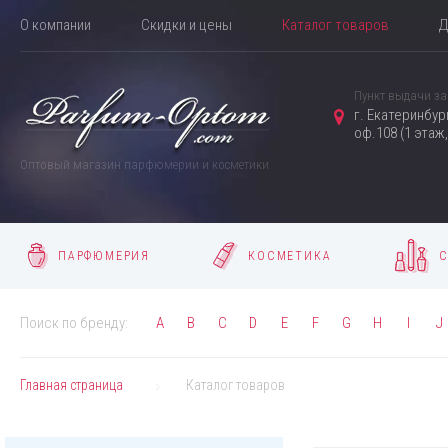
О компании
Скидки и цены
Каталог товаров
Д
Пункт выдачи за
г. Екатеринбур
оф.108 (1 этаж
Оптовый магазин парфюмерии и косметики
ПАРФЮМЕРИЯ
КОСМЕТИКА
С
Поиск по бренду:
A
B
C
D
E
F
G
H
I
J
Главная страница
Каталог товаров