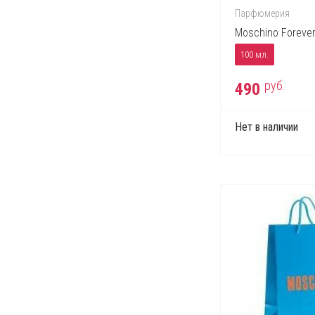
Escentric Molecules
Парфюмерия
Estee Lauder
Moschino Foreve
Fendi
100 мл.
Ferrari
руб.
490
Franck Olivier
Gianfranco Ferre
Нет в наличии
Giorgio Armani
Givenchy
Gucci
Guerlain
Helena Rubinstein
Hermes
Hugo Boss
Issey Miyake