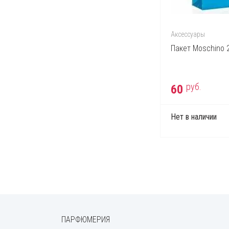
Jacques Bogart
Jean Paul Gaultier
John Richmond
Аксессуары
Пакет Moschino 
Kenzo
Lacoste
Lady Gaga
руб.
60
Lalique
Lancome
Нет в наличии
Lanvin
Lolita Lempicka
Marc Jacobs
Max Factor
Max Mara
Michael Kors
ПАРФЮМЕРИЯ