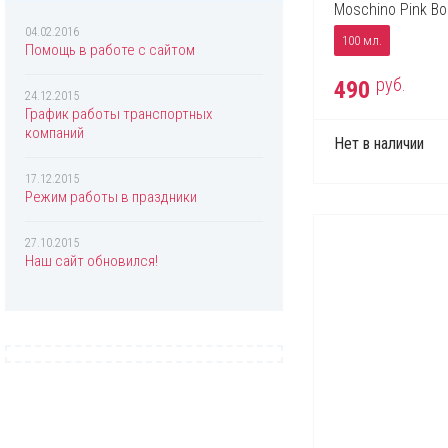
Chopard
Moschino Pink Bo
Christian Dior
04.02.2016
100 мл.
Помощь в работе с сайтом
Christina Aguilera
руб.
490
Clinique
24.12.2015
График работы транспортных
Coach
компаний
Нет в наличии
Creed
17.12.2015
Davidoff
Режим работы в праздники
Diesel
27.10.2015
Dolce & Gabbana
Наш сайт обновился!
Donna Karan
DSQUARED2
Eisenberg
Elizabeth Arden
Escada