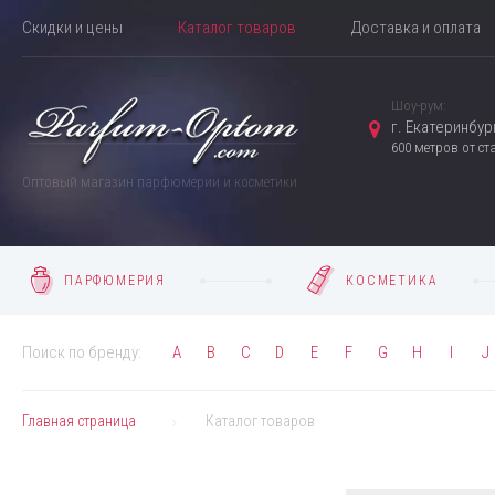
Скидки и цены
Каталог товаров
Доставка и оплата
Шоу-рум:
г. Екатеринбург
600 метров от с
Оптовый магазин парфюмерии и косметики
ПАРФЮМЕРИЯ
КОСМЕТИКА
Поиск по бренду:
A
B
C
D
E
F
G
H
I
J
Главная страница
Каталог товаров