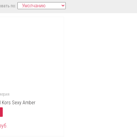
вать по:
ерия
l Kors Sexy Amber
.
руб.