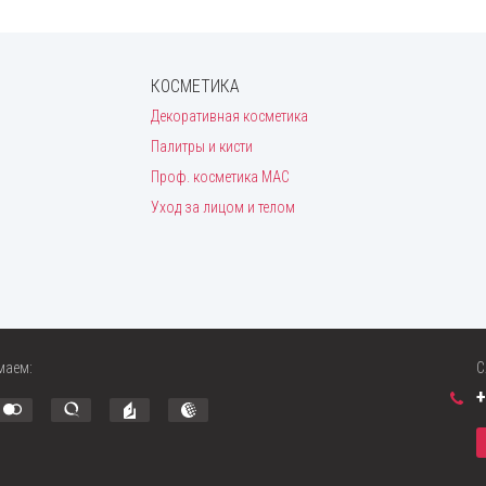
КОСМЕТИКА
Декоративная косметика
Палитры и кисти
Проф. косметика MAC
Уход за лицом и телом
маем:
С
+