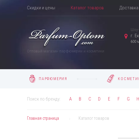
Скидки и цены
Каталог товаров
Доставка 
Шоу-
г. Е
600 
Оптовый магазин парфюмерии и косметики
ПАРФЮМЕРИЯ
КОСМЕТИ
Поиск по бренду:
A
B
C
D
E
F
G
Главная страница
Каталог товаров