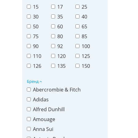
15
17
25
30
35
40
50
60
65
75
80
85
90
92
100
110
120
125
126
135
150
Бренд
Abercrombie & Fitch
Adidas
Alfred Dunhill
Amouage
Anna Sui