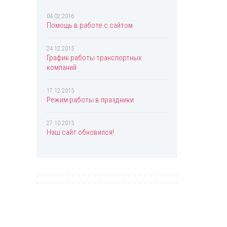
Chopard
Christian Dior
04.02.2016
Помощь в работе с сайтом
Christina Aguilera
Clinique
24.12.2015
График работы транспортных
Coach
компаний
Creed
17.12.2015
Davidoff
Режим работы в праздники
Diesel
27.10.2015
Dolce & Gabbana
Наш сайт обновился!
Donna Karan
DSQUARED2
Eisenberg
Elizabeth Arden
Escada