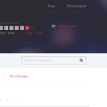
Вход
Регистрация
Время работы:
Ваша корзина
ПН
ВТ
СР
ЧТ
ПТ
СБ
ВС
9:00 — 18:00
10:00 — 18:00
Все бренды
Я