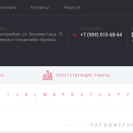
и оплата
Контакты
Новости
рум:
Екатеринбург
катеринбург, ул. Энтузиастов д. 15
+7 (909) 015-68-64
метров от станции метро Уралмаш
КА
СОПУТСТВУЮЩИЕ ТОВАРЫ
H
I
J
K
L
M
N
P
R
S
T
U
V
Y
Z
ПАРФЮМЕРИ