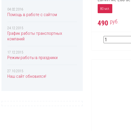
Chopard
80 мл.
Christian Dior
04.02.2016
Помощь в работе с сайтом
Christina Aguilera
руб.
490
Clinique
24.12.2015
График работы транспортных
Coach
компаний
Creed
17.12.2015
Davidoff
Режим работы в праздники
Diesel
27.10.2015
Dolce & Gabbana
Наш сайт обновился!
Donna Karan
DSQUARED2
Eisenberg
Elizabeth Arden
Escada