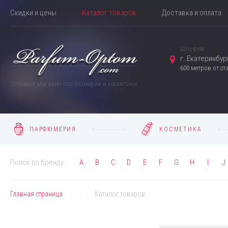
Скидки и цены
Каталог товаров
Доставка и оплата
Шоу-рум:
г. Екатеринбург
600 метров от с
Оптовый магазин парфюмерии и косметики
ПАРФЮМЕРИЯ
КОСМЕТИКА
Поиск по бренду:
A
B
C
D
E
F
G
H
I
J
Главная страница
Каталог товаров