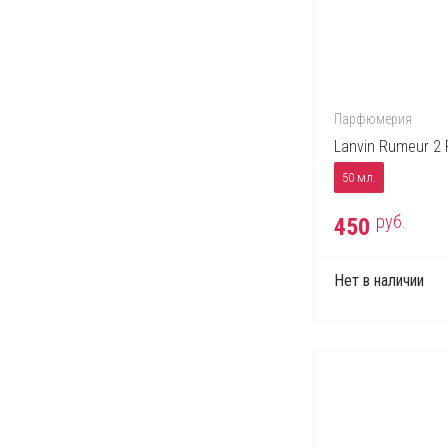
Trussardi
Valentino
Vera Wang
Versace
Парфюмерия
Victor & Rolf
Lanvin Rumeur 2
Yves Saint Laurent
50 мл.
Zippo
руб.
450
Нет в наличии