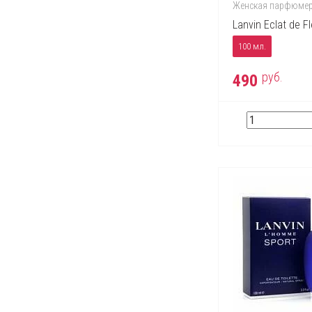
Escentric Molecules
Женская парфюме
Estee Lauder
Lanvin Eclat de F
Fendi
100 мл.
Ferrari
руб.
490
Franck Olivier
Gianfranco Ferre
Giorgio Armani
Givenchy
Gucci
Guerlain
Helena Rubinstein
Hermes
Hugo Boss
Issey Miyake