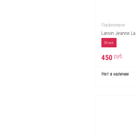
Mont Blanc
Moschino
Nina Ricci
Парфюмерия
Paco Rabanne
Lanvin Jeanne La
Perry Ellis
50 мл.
Police
руб.
450
Prada
Ralph Lauren
Нет в наличии
Roberto Cavalli
S.T. Dupont
Salvatore Ferragamo
Thierry Mugler
Tom Ford
Tommy Hilfiger