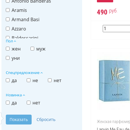
Antonio Banderas
Aramis
руб.
490
Armand Basi
Azzaro
Baldessarini
Пол
Burberry
жен
муж
Bvlgari
уни
Cacharel
Спецпредложение
Calvin Klein
да
не
нет
Carolina Herrera
Cartier
Новинка
да
нет
Cerutti
Chanel
Chloe
Женская парфюме
Lanvin Me Eau de