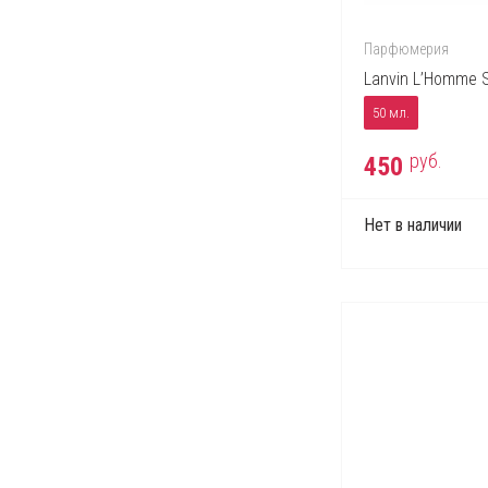
Jacques Bogart
Jean Paul Gaultier
Парфюмерия
John Richmond
Lanvin L’Homme S
Kenzo
50 мл.
Lacoste
руб.
450
Lady Gaga
Lalique
Нет в наличии
Lancome
Lanvin
Lolita Lempicka
Marc Jacobs
Max Factor
Max Mara
Michael Kors