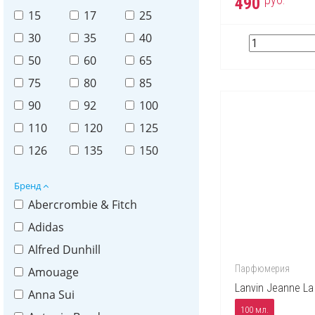
490
15
17
25
30
35
40
50
60
65
75
80
85
90
92
100
110
120
125
126
135
150
Бренд
Abercrombie & Fitch
Adidas
Alfred Dunhill
Парфюмерия
Amouage
Lanvin Jeanne La
Anna Sui
100 мл.