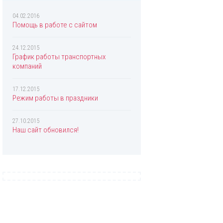
Chopard
Christian Dior
04.02.2016
Помощь в работе с сайтом
Christina Aguilera
Clinique
24.12.2015
График работы транспортных
Coach
компаний
Creed
17.12.2015
Davidoff
Режим работы в праздники
Diesel
27.10.2015
Dolce & Gabbana
Наш сайт обновился!
Donna Karan
DSQUARED2
Eisenberg
Elizabeth Arden
Escada