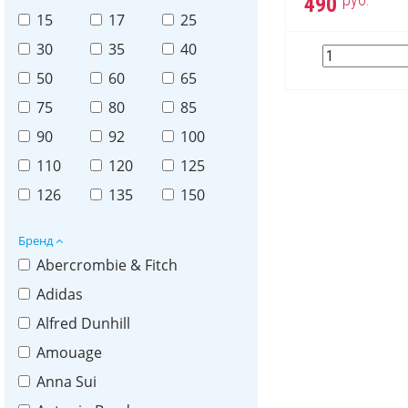
490
15
17
25
30
35
40
50
60
65
75
80
85
90
92
100
110
120
125
126
135
150
Бренд
Abercrombie & Fitch
Adidas
Alfred Dunhill
Amouage
Anna Sui