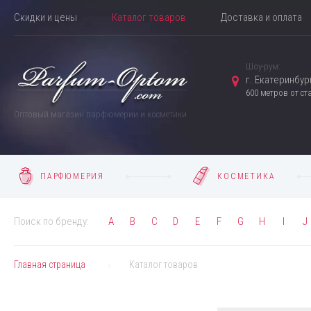
Скидки и цены
Каталог товаров
Доставка и оплата
Шоу-рум:
г. Екатеринбург
600 метров от с
Оптовый магазин парфюмерии и косметики
ПАРФЮМЕРИЯ
КОСМЕТИКА
Поиск по бренду:
A
B
C
D
E
F
G
H
I
J
Главная страница
Каталог товаров