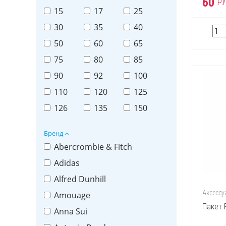
60
15
17
25
30
35
40
50
60
65
75
80
85
90
92
100
110
120
125
126
135
150
Бренд
Abercrombie & Fitch
Adidas
Alfred Dunhill
Аксессу
Amouage
Пакет 
Anna Sui