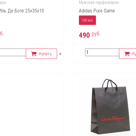
ары
Мужская парфюмерия
Иль Де Боте 25х35х10
Adidas Pure Game
100 мл.
б.
руб.
490
Купить
К