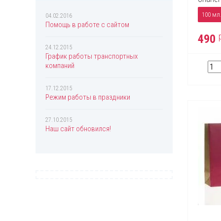
Chopard
100 мл
Christian Dior
04.02.2016
Помощь в работе с сайтом
Christina Aguilera
490
Clinique
24.12.2015
График работы транспортных
Coach
компаний
Creed
17.12.2015
Davidoff
Режим работы в праздники
Diesel
27.10.2015
Dolce & Gabbana
Наш сайт обновился!
Donna Karan
DSQUARED2
Eisenberg
Elizabeth Arden
Escada