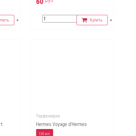
60
упить
Купить
Парфюмерия
rt
Hermes Voyage d’Hermes
100 мл.