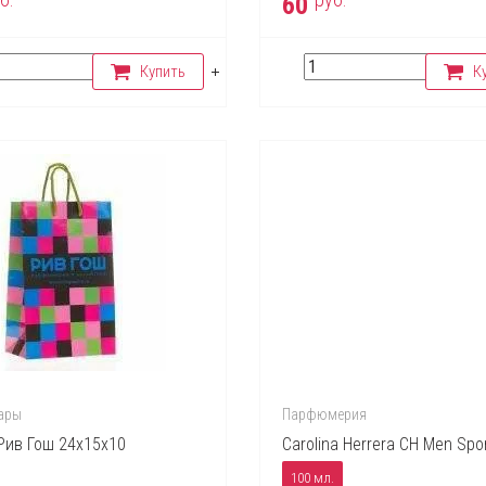
60
Купить
К
ары
Парфюмерия
Рив Гош 24х15х10
Carolina Herrera CH Men Spo
100 мл.