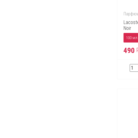
Jacques Bogart
Jean Paul Gaultier
Парфюм
John Richmond
Lacost
Noir
Kenzo
100 мл
Lacoste
490
Lady Gaga
Lalique
Lancome
Lanvin
Lolita Lempicka
Marc Jacobs
Max Factor
Max Mara
Michael Kors