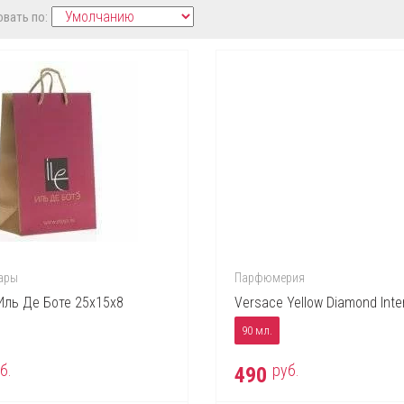
вать по:
ары
Парфюмерия
Иль Де Боте 25х15х8
Versace Yellow Diamond Int
90 мл.
б.
руб.
490