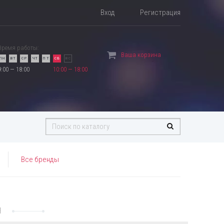
Вход
Регистрация
Время работы:
Ваша корзина
ПН
ВТ
СР
ЧТ
ПТ
СБ
ВС
9:00 — 18:00
10:00 — 18:00
Все бренды
Я