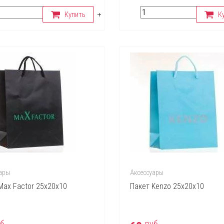
Купить
К
ары
Аксессуары
Max Factor 25х20х10
Пакет Kenzo 25х20х10
б.
руб.