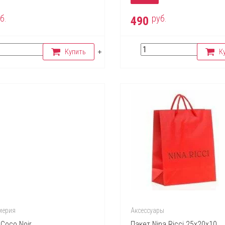
б.
руб.
490
Купить
К
ерия
Аксессуары
 Coco Noir
Пакет Nina Ricci 25х20х10