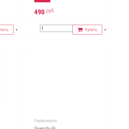
руб.
490
упить
Купить
Парфюмерия
Givenchy Pi