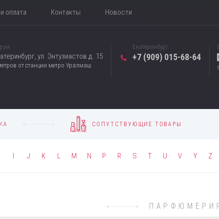
и оплата
Контакты
Новости
рум:
Екатеринбург
катеринбург, ул. Энтузиастов д. 15
+7 (909) 015-68-64
метров от станции метро Уралмаш
КА
СОПУТСТВУЮЩИЕ ТОВАРЫ
H
I
J
K
L
M
N
P
R
S
T
U
V
Y
Z
ПАРФЮМЕРИ