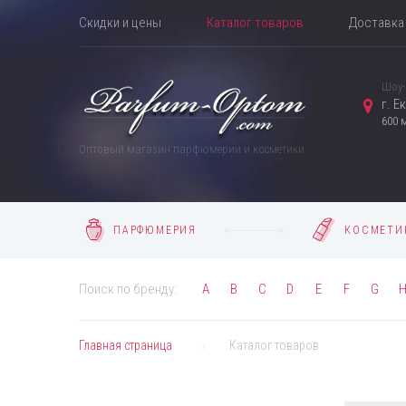
Скидки и цены
Каталог товаров
Доставка 
Шоу-
г. Е
600 
Оптовый магазин парфюмерии и косметики
ПАРФЮМЕРИЯ
КОСМЕТИ
Поиск по бренду:
A
B
C
D
E
F
G
Главная страница
Каталог товаров