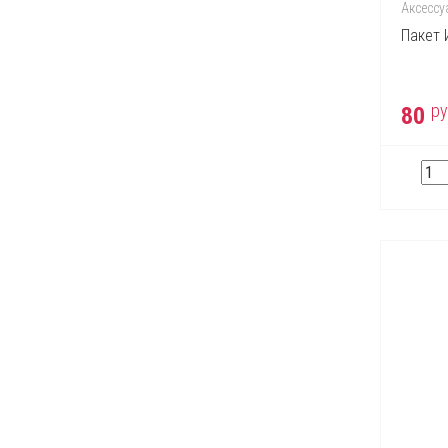
Escentric Molecules
Аксессу
Estee Lauder
Пакет 
Fendi
Ferrari
ру
80
Franck Olivier
Gianfranco Ferre
Giorgio Armani
Givenchy
Gucci
Guerlain
Helena Rubinstein
Hermes
Hugo Boss
Issey Miyake