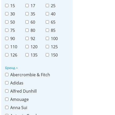
15
17
25
30
35
40
50
60
65
75
80
85
90
92
100
110
120
125
126
135
150
Бренд
Abercrombie & Fitch
Adidas
Alfred Dunhill
Amouage
Anna Sui