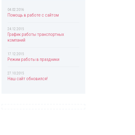
Chopard
Christian Dior
04.02.2016
Помощь в работе с сайтом
Christina Aguilera
Clinique
24.12.2015
График работы транспортных
Coach
компаний
Creed
17.12.2015
Davidoff
Режим работы в праздники
Diesel
27.10.2015
Dolce & Gabbana
Наш сайт обновился!
Donna Karan
DSQUARED2
Eisenberg
Elizabeth Arden
Escada