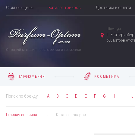
Скидки и цены
Каталог товаров
Доставка и оплата
Шоу-рум:
г. Екатеринбург
600 метров от с
Оптовый магазин парфюмерии и косметики
ПАРФЮМЕРИЯ
КОСМЕТИКА
Поиск по бренду:
A
B
C
D
E
F
G
H
I
J
Главная страница
Каталог товаров