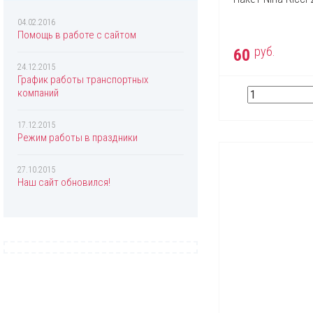
Chopard
Christian Dior
04.02.2016
Помощь в работе с сайтом
Christina Aguilera
руб.
60
Clinique
24.12.2015
График работы транспортных
Coach
компаний
Creed
17.12.2015
Davidoff
Режим работы в праздники
Diesel
27.10.2015
Dolce & Gabbana
Наш сайт обновился!
Donna Karan
DSQUARED2
Eisenberg
Elizabeth Arden
Escada