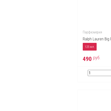
Trussardi
Valentino
Vera Wang
Versace
Victor & Rolf
Парфюмерия
Ralph Lauren Big 
Yves Saint Laurent
125 мл.
Zippo
руб.
490