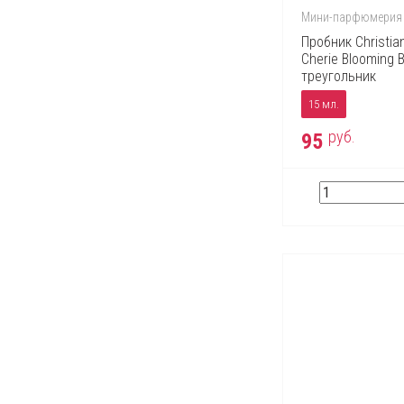
Escentric Molecules
Мини-парфюмерия
Estee Lauder
Пробник Christian
Fendi
Cherie Blooming 
треугольник
Ferrari
15 мл.
Franck Olivier
руб.
95
Gianfranco Ferre
Giorgio Armani
Givenchy
Gucci
Guerlain
Helena Rubinstein
Hermes
Hugo Boss
Issey Miyake