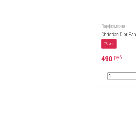
Jacques Bogart
Jean Paul Gaultier
John Richmond
Парфюмерия
Kenzo
Christian Dior Fa
Lacoste
75 мл.
Lady Gaga
руб.
490
Lalique
Lancome
Lanvin
Lolita Lempicka
Marc Jacobs
Max Factor
Max Mara
Michael Kors