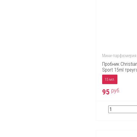
Trussardi
Valentino
Vera Wang
Versace
Victor & Rolf
Yves Saint Laurent
Мини-парфюмерия
Zippo
Пробник Christia
Sport 15ml треуг
15 мл.
руб.
95