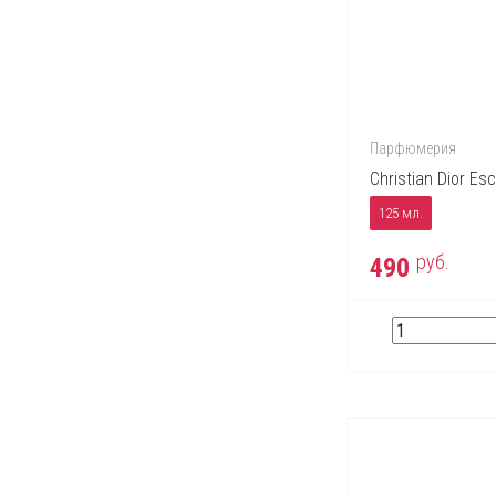
Mont Blanc
Moschino
Nina Ricci
Paco Rabanne
Perry Ellis
Парфюмерия
Police
Christian Dior Esc
Prada
125 мл.
Ralph Lauren
руб.
490
Roberto Cavalli
S.T. Dupont
Salvatore Ferragamo
Thierry Mugler
Tom Ford
Tommy Hilfiger