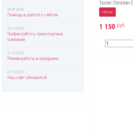
Chopard
Tester Christian 
Christian Dior
04.02.2016
100 мл.
Помощь в работе с сайтом
Christina Aguilera
руб.
1 150
Clinique
24.12.2015
График работы транспортных
Coach
компаний
Creed
17.12.2015
Davidoff
Режим работы в праздники
Diesel
27.10.2015
Dolce & Gabbana
Наш сайт обновился!
Donna Karan
DSQUARED2
Eisenberg
Elizabeth Arden
Escada