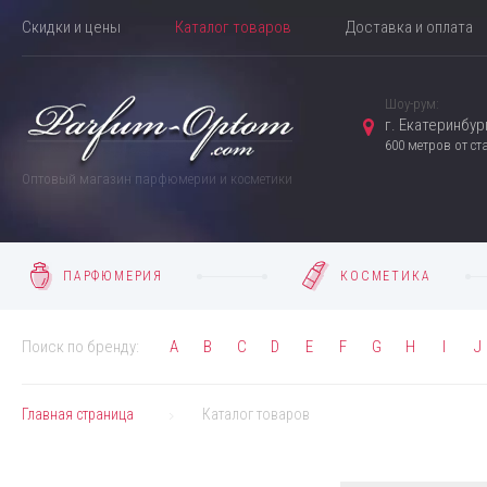
Скидки и цены
Каталог товаров
Доставка и оплата
Шоу-рум:
г. Екатеринбург
600 метров от с
Оптовый магазин парфюмерии и косметики
ПАРФЮМЕРИЯ
КОСМЕТИКА
Поиск по бренду:
A
B
C
D
E
F
G
H
I
J
Главная страница
Каталог товаров