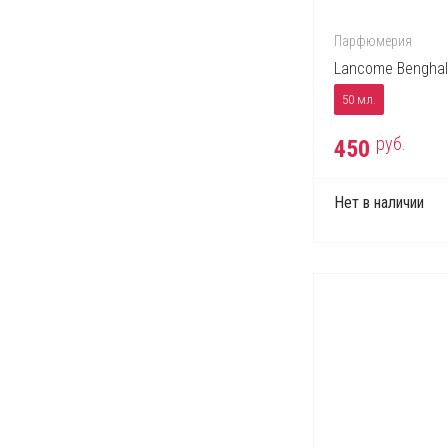
Escentric Molecules
Estee Lauder
Парфюмерия
Fendi
Lancome Benghal
Ferrari
50 мл.
Franck Olivier
руб.
450
Gianfranco Ferre
Giorgio Armani
Нет в наличии
Givenchy
Gucci
Guerlain
Helena Rubinstein
Hermes
Hugo Boss
Issey Miyake