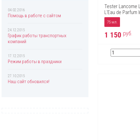
Chopard
Tester Lancome La
Christian Dior
04.02.2016
L'Eau de Parfum 
Помощь в работе с сайтом
Christina Aguilera
75 мл.
Clinique
24.12.2015
руб.
1 150
График работы транспортных
Coach
компаний
Creed
17.12.2015
Davidoff
Режим работы в праздники
Diesel
27.10.2015
Dolce & Gabbana
Наш сайт обновился!
Donna Karan
DSQUARED2
Eisenberg
Elizabeth Arden
Escada