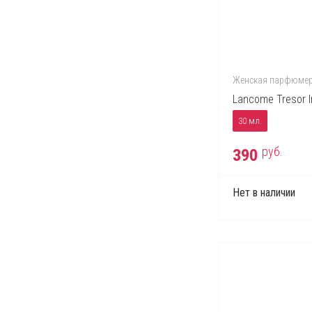
Mont Blanc
Moschino
Nina Ricci
Paco Rabanne
Женская парфюме
Perry Ellis
Lancome Tresor I
Police
30 мл.
Prada
руб.
390
Ralph Lauren
Roberto Cavalli
Нет в наличии
S.T. Dupont
Salvatore Ferragamo
Thierry Mugler
Tom Ford
Tommy Hilfiger