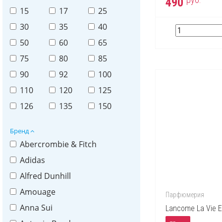
490
15
17
25
30
35
40
50
60
65
75
80
85
90
92
100
110
120
125
126
135
150
Бренд
Abercrombie & Fitch
Adidas
Alfred Dunhill
Amouage
Парфюмерия
Anna Sui
Lancome La Vie Es