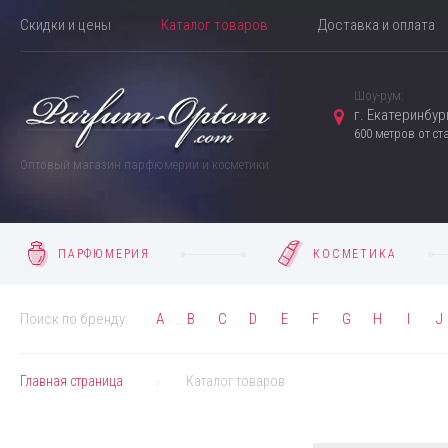
Скидки и цены
Каталог товаров
Доставка и оплата
Шоу-рум:
г. Екатеринбург
600 метров от с
Оптовый магазин парфюмерии и косметики
ПАРФЮМЕРИЯ
КОСМЕТИКА
Поиск по бренду:
A
B
C
D
E
F
G
H
I
J
Главная страница
Каталог товаров