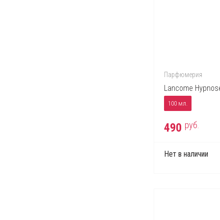
Trussardi
Valentino
Vera Wang
Versace
Victor & Rolf
Парфюмерия
Yves Saint Laurent
Lancome Hypnos
Zippo
100 мл.
руб.
490
Нет в наличии