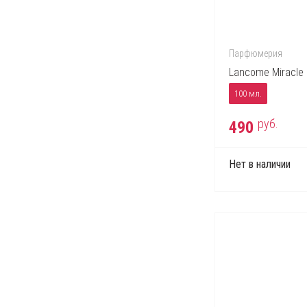
Jacques Bogart
Jean Paul Gaultier
John Richmond
Парфюмерия
Kenzo
Lancome Miracle
Lacoste
100 мл.
Lady Gaga
руб.
490
Lalique
Lancome
Нет в наличии
Lanvin
Lolita Lempicka
Marc Jacobs
Max Factor
Max Mara
Michael Kors