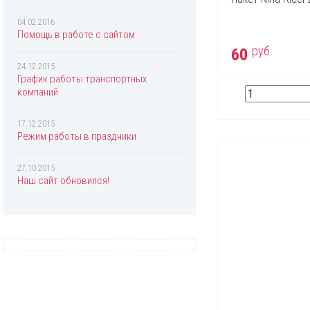
Chopard
Christian Dior
04.02.2016
Помощь в работе с сайтом
Christina Aguilera
руб.
60
Clinique
24.12.2015
График работы транспортных
Coach
компаний
Creed
17.12.2015
Davidoff
Режим работы в праздники
Diesel
27.10.2015
Dolce & Gabbana
Наш сайт обновился!
Donna Karan
DSQUARED2
Eisenberg
Elizabeth Arden
Escada