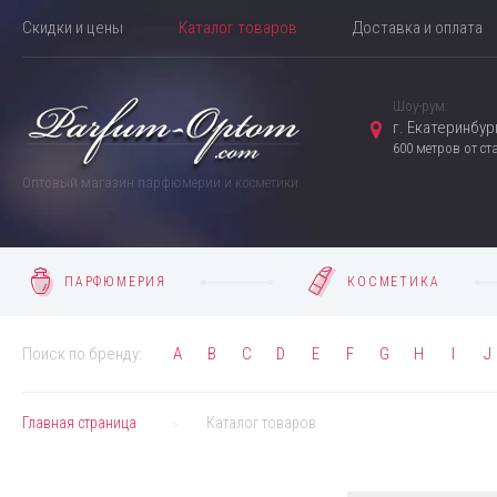
Скидки и цены
Каталог товаров
Доставка и оплата
Шоу-рум:
г. Екатеринбург
600 метров от с
Оптовый магазин парфюмерии и косметики
ПАРФЮМЕРИЯ
КОСМЕТИКА
Поиск по бренду:
A
B
C
D
E
F
G
H
I
J
Главная страница
Каталог товаров