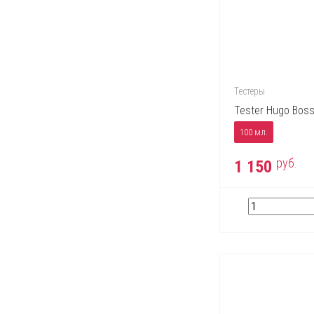
Trussardi
Valentino
Vera Wang
Versace
Victor & Rolf
Тестеры
Tester Hugo Boss
Yves Saint Laurent
100 мл.
Zippo
руб.
1 150