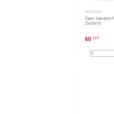
Jacques Bogart
Jean Paul Gaultier
Аксессуары
John Richmond
Пакет Salvatore 
25х20х10
Kenzo
Lacoste
руб.
60
Lady Gaga
Lalique
Lancome
Lanvin
Lolita Lempicka
Marc Jacobs
Max Factor
Max Mara
Michael Kors