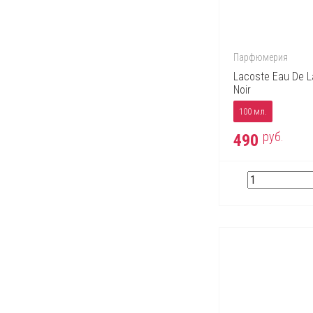
Mont Blanc
Moschino
Nina Ricci
Парфюмерия
Paco Rabanne
Lacoste Eau De L
Noir
Perry Ellis
Police
100 мл.
Prada
руб.
490
Ralph Lauren
Roberto Cavalli
S.T. Dupont
Salvatore Ferragamo
Thierry Mugler
Tom Ford
Tommy Hilfiger