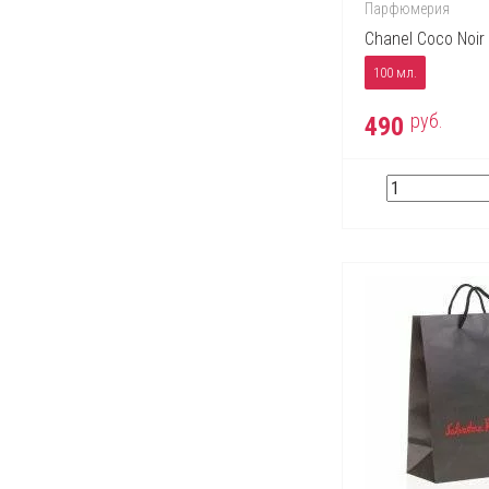
Escentric Molecules
Парфюмерия
Estee Lauder
Chanel Coco Noir
Fendi
100 мл.
Ferrari
руб.
490
Franck Olivier
Gianfranco Ferre
Giorgio Armani
Givenchy
Gucci
Guerlain
Helena Rubinstein
Hermes
Hugo Boss
Issey Miyake