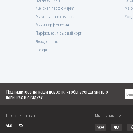
ПАРФЮМЕРИЯ
КОС
Женская парфюмерия
Мак
Мужская парфюмерия
Уход
Мини-парфюмерия
Парфюмерия высший сорт
Дезодоранты
Тестеры
Подпишитесь на наши новости, чтобы всегда знать о
новинках и скидках
Подпишитесь на нас:
Мы принимаем: